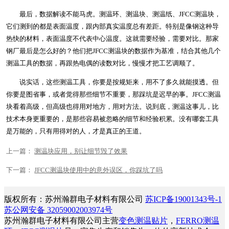
最后，数据解读不能马虎。测温环、测温块、测温纸、JFCC测温块，
它们测到的都是表面温度，跟内部真实温度总有差距。特别是像钢这种导
热快的材料，表面温度不代表中心温度。这就需要经验，需要对比。那家
钢厂最后是怎么好的？他们把JFCC测温块的数据作为基准，结合其他几个
测温工具的数据，再跟热电偶的读数对比，慢慢才把工艺调顺了。
说实话，这些测温工具，你要是按规矩来，用不了多久就能摸透。但
你要是图省事，或者觉得那些细节不重要，那踩坑是迟早的事。JFCC测温
块看着高级，但高级也得用对地方，用对方法。说到底，测温这事儿，比
技术本身更重要的，是那些容易被忽略的细节和经验积累。没有哪套工具
是万能的，只有用得对的人，才是真正的王道。
上一篇：
测温块应用，别让细节毁了效果
下一篇：
JFCC测温块使用中的意外误区，你踩坑了吗
版权所有：苏州瀚群电子材料有限公司
苏ICP备19001343号-1
苏公网安备 32059002003974号
苏州瀚群电子材料有限公司主营
变色测温贴片
，
FERRO测温