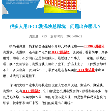
很多人用JFCC测温块总踩坑，问题出在哪儿？
浏览量：753
发布时间：2026-06-02
搞高温测量，搞来搞去还是绕不开那几样铁疙瘩——
FERRO测温环
、
测温块、测温纸，还有那个老外的
JFCC测温块
。说实话，看着简单，真要
用对、用准，不少同行还是得栽跟头。最近碰了个事儿，一家钢厂搞热处
理，换了套新设备，测温这块儿就出了岔子。炉温上去了，工件温度却对
不上，要么虚高，要么跟不上，最后还是老老实实把
JFCC测温块
拿出来
用，才找到了问题根子。
你问我为啥？这事儿得从这些玩意儿怎么用说起。测温环、测温块、
测温纸，还有
JFCC测温块
，它们都是怎么测准温度的？原理都差不多，靠
的是热传导。但实际操作里，差的可能不是原理，而是那些容易被忽视的
细节。就拿那家钢厂来说，他们的问题出在哪呢？