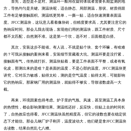
首先，选型是不是对。测温环一般用在旋转体或者需要长期监测的地
方，导热均匀是关键。测温块呢，适合静态、局部测温，形状、材质得跟
工件有足够接触面积。测温纸更简单，一撕一贴，适合快速测量表面温
度。JFCC测温块，这玩意儿看着像块砖，但精度要求高，尤其要注意它的
热响应时间。那会儿我去现场，发现他们用的测温块，跟工件材质、尺寸
都不太匹配，自然测不准。这是第一个坎，选不对，后面都是白搭。
其次，安装这步不能省。有人说，不就是贴个块、套个环嘛，有啥难
的？可我从接触的案例来看，安装细节里藏着大坑。测温环要是没拧紧，
接触面有气，传热就打折。测温块贴着，要是工件表面不平整，或者有氧
化皮，那测出来的是啥？是表面的温度，不是心部的温度。JFCC测温块更
讲究，它对压力敏感，贴得太松，测的是空气温度；贴得太死，可能影响
它的热响应。那家钢厂用的测温块，就贴得不够实，导致读数虚高一大
截。
再来，环境因素也得考虑。炉子里的气氛、风速，甚至测温工具本身
的热惯性，都会影响测量结果。测温纸还好，反应快，但贴上去的时间长
了，自热效应也得看。JFCC测温块虽然精度高，但它的读数也要在稳定状
态下才能信。那会儿钢厂炉子刚开，温度波动大，他们硬是拿JFCC测温块
去读数，结果自然乱七八糟。