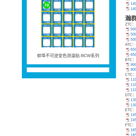
14
14
瀚
ZTC：
50
50
50
ATC：
蚌埠不可逆变色测温贴-BCW系列
65
65
BTC：
90
90
CTC：
11
11
11
DTC：
13
13
ETC：
14
14
FTC：
16
蚌埠英国thermax热敏试纸
16