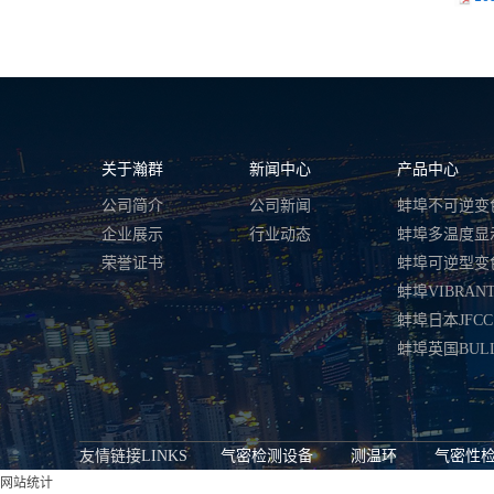
关于瀚群
新闻中心
产品中心
公司简介
公司新闻
企业展示
行业动态
荣誉证书
蚌埠强力背胶变色测温贴-HTS系列 | 7.5×7.5㎜
友情链接LINKS
气密检测设备
测温环
气密性
网站统计