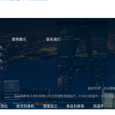
案例展示
联系我们
蚌埠不可逆变色测温贴片
蚌埠多温度显示热敏试纸
蚌埠可逆型变色温度标签
蚌埠VIBRANTZ测温环
蚌埠日本JFCC测温块
蚌埠英国BULLERS测温币
版权所有：苏州瀚
苏州瀚群电子材料有限公司主营
变色测温贴片
，
FERRO测温环
，
JFCC测
检测仪
枕式包装机
钣金加工
食品包装袋
测温环