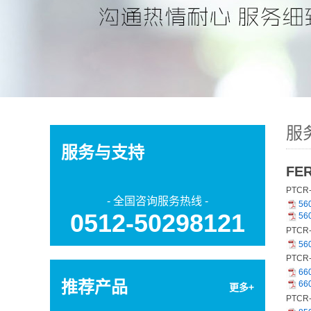
蚌埠强力背胶变色测温贴-HQS系列 | 12×12㎜
服
服务与支持
FE
PTCR
- 全国咨询服务热线 -
56
0512-50298121
56
PTCR
56
PTCR
蚌埠不可逆变色测温贴-HQW系列 | 25×21㎜
66
推荐产品
66
更多+
PTCR