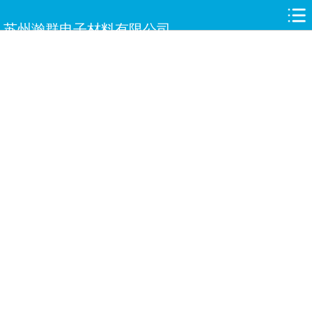
网站首页
苏州瀚群电子材料有限公司
关于瀚群
新闻中心
产品中心
合作伙伴
人才招聘
案例展示
服务与支持