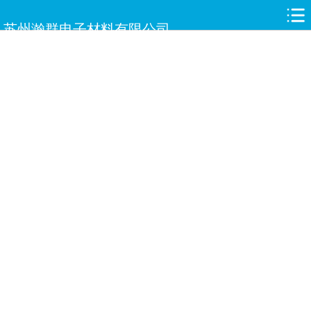
网站首页
苏州瀚群电子材料有限公司
关于瀚群
新闻中心
产品中心
合作伙伴
人才招聘
案例展示
服务与支持