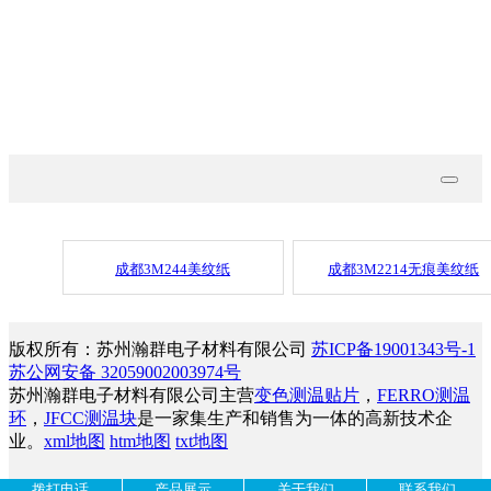
技术文档
联系我们
成都3M244美纹纸
成都3M2214无痕美纹纸
版权所有：苏州瀚群电子材料有限公司
苏ICP备19001343号-1
苏公网安备 32059002003974号
苏州瀚群电子材料有限公司主营
变色测温贴片
，
FERRO测温
环
，
JFCC测温块
是一家集生产和销售为一体的高新技术企
业。
xml地图
htm地图
txt地图
拨打电话
产品展示
关于我们
联系我们