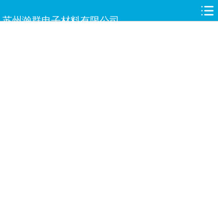
网站首页
苏州瀚群电子材料有限公司
关于瀚群
新闻中心
产品中心
合作伙伴
人才招聘
案例展示
服务与支持