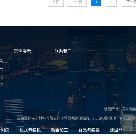
首页
上一页
1
2
下一
案例展示
联系我们
温州不可逆变色测温贴片
温州多温度显示热敏试纸
温州可逆型变色温度标签
温州VIBRANTZ测温环
温州日本JFCC测温块
温州英国BULLERS测温币
版权所有：苏州瀚
苏州瀚群电子材料有限公司主营
变色测温贴片
，
FERRO测温环
，
JFCC测
检测仪
枕式包装机
钣金加工
食品包装袋
测温环