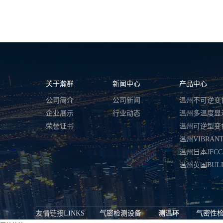
温州强力背胶变色测温贴-HQS系列 | 12×12㎜
关于瀚群
新闻中心
产品中心
公司简介
公司新闻
企业展示
行业动态
荣誉证书
温州不可逆变色测温贴-HQW系列 | 25×21㎜
友情链接LINKS
气密检测设备
测温环
气密性