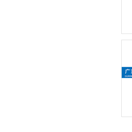
温州强力背胶变色测温贴-HTS系列 | 7.5×7.5㎜