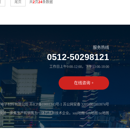
页
尾页
共
2
页
24
条数据
服务热线
0512-50298121
工作日上午9:00-12:00，下午13:00-18:00
在线咨询 +
群电子材料有限公司
苏ICP备19001343号-1
苏公网安备 32059002003974号
温块
是一家集生产和销售为一体的高新技术企业。
xml地图
htm地图
txt地图