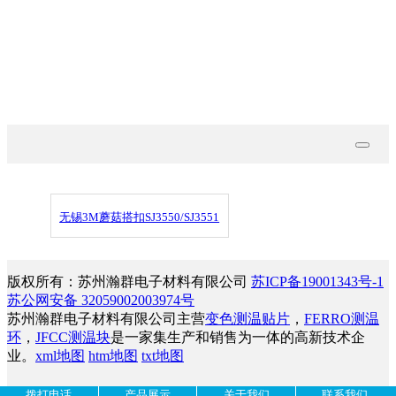
技术文档
联系我们
无锡3M蘑菇搭扣SJ3550/SJ3551
版权所有：苏州瀚群电子材料有限公司
苏ICP备19001343号-1
苏公网安备 32059002003974号
苏州瀚群电子材料有限公司主营
变色测温贴片
，
FERRO测温
环
，
JFCC测温块
是一家集生产和销售为一体的高新技术企
业。
xml地图
htm地图
txt地图
拨打电话
产品展示
关于我们
联系我们