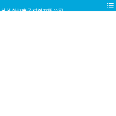
网站首页
苏州瀚群电子材料有限公司
关于瀚群
新闻中心
产品中心
合作伙伴
人才招聘
案例展示
服务与支持