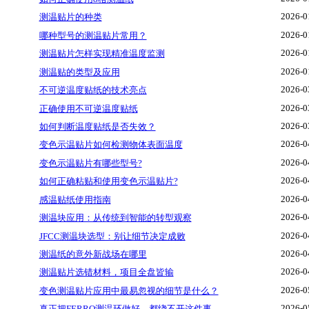
2026-0
测温贴片的种类
2026-0
哪种型号的测温贴片常用？
2026-0
测温贴片怎样实现精准温度监测
2026-0
测温贴的类型及应用
2026-0
不可逆温度贴纸的技术亮点
2026-0
正确使用不可逆温度贴纸
2026-0
如何判断温度贴纸是否失效？
2026-0
变色示温贴片如何检测物体表面温度
2026-0
变色示温贴片有哪些型号?
2026-0
如何正确粘贴和使用变色示温贴片?
2026-0
感温贴纸使用指南
2026-0
测温块应用：从传统到智能的转型观察
2026-0
JFCC测温块选型：别让细节决定成败
2026-0
测温纸的意外新战场在哪里
2026-0
测温贴片选错材料，项目全盘皆输
2026-0
变色测温贴片应用中最易忽视的细节是什么？
2026-0
真正把FERRO测温环做好，都绕不开这件事