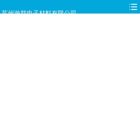
网站首页
苏州瀚群电子材料有限公司
关于瀚群
新闻中心
产品中心
合作伙伴
人才招聘
案例展示
服务与支持