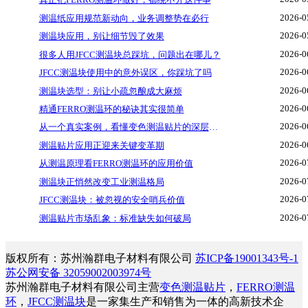
2026-0
测温纸应用规范新动向，业务调整势在必行
2026-0
测温块应用，别让细节毁了效果
2026-0
很多人用JFCC测温块总踩坑，问题出在哪儿？
2026-0
JFCC测温块使用中的意外误区，你踩坑了吗
2026-0
测温块选型：别让小疏忽酿成大麻烦
2026-0
精通FERRO测温环的秘诀其实很简单
2026-0
从一个真实案例，看懂变色测温贴片的深层逻辑
2026-0
测温贴片应用正迎来关键变革期
2026-0
从测温原理看FERRO测温环的应用价值
2026-0
测温块正悄然改变工业测温格局
2026-0
JFCC测温块：被忽视的安全哨兵价值
2026-0
测温贴片市场乱象：标准缺失如何破局
版权所有：苏州瀚群电子材料有限公司
苏ICP备19001343号-1
苏公网安备 32059002003974号
苏州瀚群电子材料有限公司主营
变色测温贴片
，
FERRO测温
环
，
JFCC测温块
是一家集生产和销售为一体的高新技术企