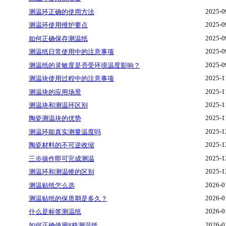
2025-0
测温环正确的使用方法
2025-0
测温环使用维护要点
2025-0
如何正确保存测温纸
2025-0
测温纸日常使用中的注意事项
2025-0
测温纸的灵敏度是否受环境温度影响？
2025-1
测温块使用过程中的注意事项
2025-1
测温块的应用场景
2025-1
测温块和测温环区别
2025-1
陶瓷测温块的优势
2025-1
测温环能真实测量温度吗
2025-1
陶瓷材料的不可逆收缩
2025-1
三步操作即可完成测温
2025-1
测温环和测温锥的区别
2026-0
测温贴纸怎么选
2026-0
测温贴纸的保质期是多久？
2026-0
什么是标签测温纸
2026-0
如何正确使用8格测温纸