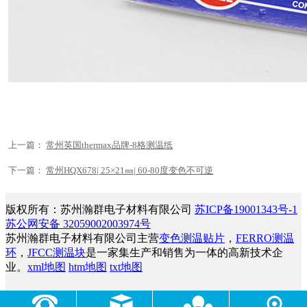
上一篇：
常州英国thermax品牌-8格测温纸
下一篇：
常州HQX678| 25×21㎜| 60-80度变色不可逆
版权所有：苏州瀚群电子材料有限公司
苏ICP备19001343号-1
苏公网安备 32059002003974号
苏州瀚群电子材料有限公司主营
变色测温贴片
，
FERRO测温
环
，
JFCC测温块
是一家集生产和销售为一体的高新技术企
业。
xml地图
htm地图
txt地图