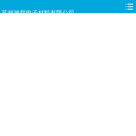
网站首页
苏州瀚群电子材料有限公司
关于瀚群
新闻中心
产品中心
合作伙伴
人才招聘
案例展示
服务与支持