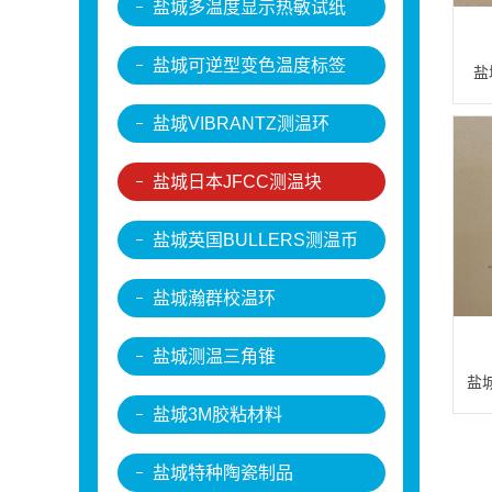
盐城多温度显示热敏试纸
盐城可逆型变色温度标签
盐
盐城VIBRANTZ测温环
盐城日本JFCC测温块
盐城英国BULLERS测温币
盐城瀚群校温环
盐城测温三角锥
盐城
盐城3M胶粘材料
盐城特种陶瓷制品