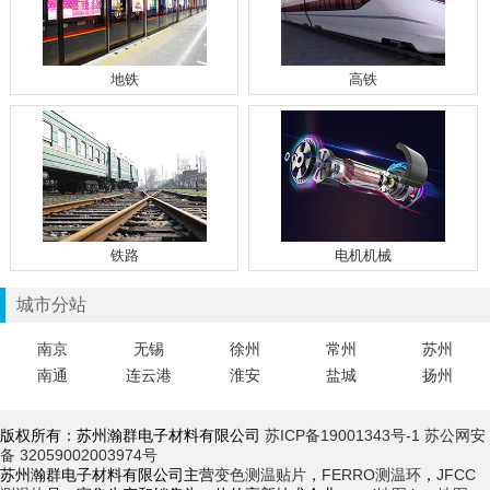
地铁
高铁
铁路
电机机械
城市分站
南京
无锡
徐州
常州
苏州
南通
连云港
淮安
盐城
扬州
版权所有：苏州瀚群电子材料有限公司
苏ICP备19001343号-1
苏公网安
备 32059002003974号
苏州瀚群电子材料有限公司主营
变色测温贴片
，
FERRO测温环
，
JFCC