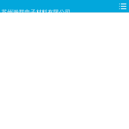
网站首页
苏州瀚群电子材料有限公司
关于瀚群
新闻中心
产品中心
合作伙伴
人才招聘
案例展示
服务与支持