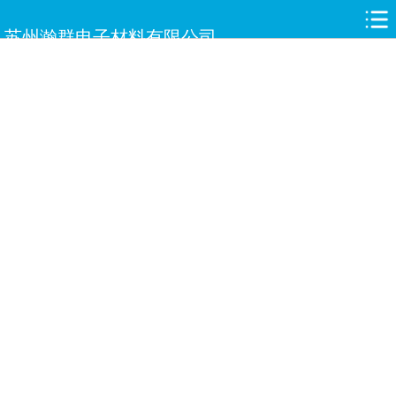
网站首页
苏州瀚群电子材料有限公司
关于瀚群
新闻中心
产品中心
合作伙伴
人才招聘
案例展示
服务与支持