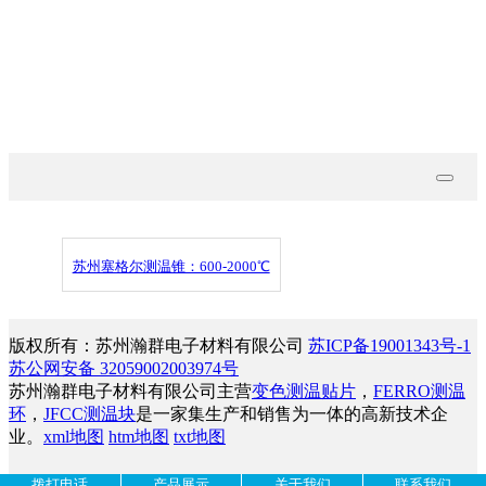
技术文档
联系我们
苏州塞格尔测温锥：600-2000℃
版权所有：苏州瀚群电子材料有限公司
苏ICP备19001343号-1
苏公网安备 32059002003974号
苏州瀚群电子材料有限公司主营
变色测温贴片
，
FERRO测温
环
，
JFCC测温块
是一家集生产和销售为一体的高新技术企
业。
xml地图
htm地图
txt地图
拨打电话
产品展示
关于我们
联系我们